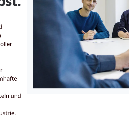
bst.
d
n
oller
r
mhafte
keln und
strie.